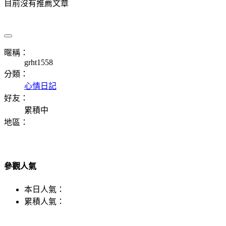
目前沒有推薦文章
暱稱：
grht1558
分類：
心情日記
好友：
累積中
地區：
參觀人氣
本日人氣：
累積人氣：