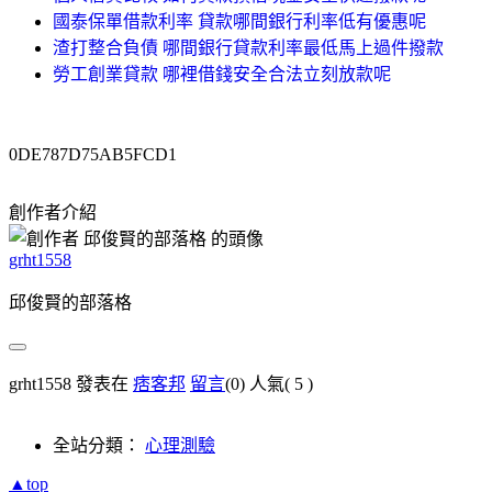
國泰保單借款利率 貸款哪間銀行利率低有優惠呢
渣打整合負債 哪間銀行貸款利率最低馬上過件撥款
勞工創業貸款 哪裡借錢安全合法立刻放款呢
0DE787D75AB5FCD1
創作者介紹
grht1558
邱俊賢的部落格
grht1558 發表在
痞客邦
留言
(0)
人氣(
5
)
全站分類：
心理測驗
▲top