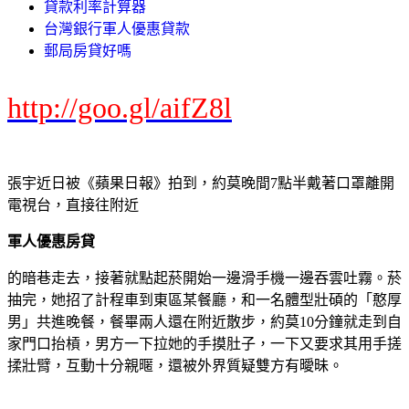
貸款利率計算器
台灣銀行軍人優惠貸款
郵局房貸好嗎
http://goo.gl/aifZ8l
張宇近日被《蘋果日報》拍到，約莫晚間7點半戴著口罩離開
電視台，直接往附近
軍人優惠房貸
的暗巷走去，接著就點起菸開始一邊滑手機一邊吞雲吐霧。菸
抽完，她招了計程車到東區某餐廳，和一名體型壯碩的「憨厚
男」共進晚餐，餐畢兩人還在附近散步，約莫10分鐘就走到自
家門口抬槓，男方一下拉她的手摸肚子，一下又要求其用手搓
揉壯臂，互動十分親暱，還被外界質疑雙方有曖昧。