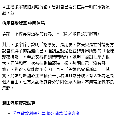
▲主播張宇被拍到哈菸後，曾對自己沒有在第一時間承認道
歉，並
信用貸款試算 中國信託
承諾「不會再有這樣的行為」。（圖／取自張宇臉書）
對此，張宇除了說明「憨厚男」是朋友，當天只是在討論男方
說自稱胖了的話題而已，強調互動過程並非外界所想的「曖昧
親密接觸」。至於又被抓到暗巷哈菸，她坦言被跟拍壓力很
大，同時和第一次被拍到抽菸時一樣，強調自己「沒有菸
癮」，期盼大家能給予空間，直言「爸媽也會看新聞。」其
實，網友對於甜心主播抽菸一事看法非常分歧，有人認為這是
個人自由，也有人認為其身分等同公眾人物，不應帶頭做不良
示範。
豐田汽車貸款試算
房屋貸款利率計算 優惠貸款低率方案