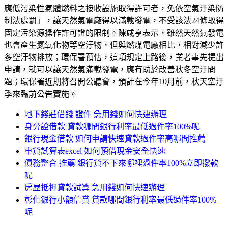
應低污染性氣體燃料之接收設施取得許可者，免依空氣汙染防
制法處罰」，讓天然氣電廠得以滿載發電，不受該法24條取得
固定污染源操作許可證的限制。陳咸亨表示，雖然天然氣發電
也會產生氮氧化物等空汙物，但與燃煤電廠相比，相對減少許
多空汙物排放；環保署預估，這項規定上路後，業者事先提出
申請，就可以讓天然氣滿載發電，應有助於改善秋冬空汙問
題；環保署近期將召開公聽會，預計在今年10月前，秋天空汙
季來臨前公告實施。
地下錢莊借錢 證件 急用錢如何快速辦理
身分證借款 貸款哪間銀行利率最低過件率100%呢
銀行現金借款 如何申請快速貸款過件率高哪間推薦
車貸試算表excel 如何預借現金安全快速
債務整合 推薦 銀行貸不下來哪裡過件率100%立即撥款
呢
房屋抵押貸款試算 急用錢如何快速辦理
彰化銀行小額信貸 貸款哪間銀行利率最低過件率100%
呢