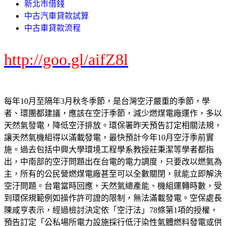
新北市借錢
中古汽車貸款試算
中古車貸款流程
http://goo.gl/aifZ8l
每年10月至隔年3月秋冬季節，是台灣空汙嚴重的季節，學
者、環團都建議，應該在空汙季節，減少燃煤電廠運作，多以
天然氣發電，降低空汙排放。環保署昨天預告訂定相關法規，
讓天然氣機組得以滿載發電，最快預計今年10月空汙季前實
施。過去包括中興大學環境工程學系教授莊秉潔等學者都指
出，中南部的空汙問題出在台電的電力調度，只要改以燃氣為
主，所有的公民營燃煤電廠甚至可以全數關閉，就能立即解決
空汙問題。台電當時回應，天然氣總產能、機組運轉時數，受
到環保規範例如操作許可證的限制，無法滿載發電。空保處長
陳咸亨表示，經過檢討決定依「空汙法」78條第1項的授權，
預告訂定「公私場所電力設施採行低汙染性氣體燃料發電或供